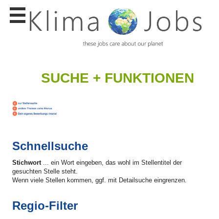
Stellen
finden
Stellen
inserieren
Personalberatungen
SUCHE + FUNKTIONEN
Personalberatungen
Tipp's
WERBUNG
publizieren
JOB-
Schnellsuche
App's
Stichwort
... ein Wort eingeben, das wohl im Stellentitel der
Lehrstellen
finden
gesuchten Stelle steht.
Wenn viele Stellen kommen, ggf. mit Detailsuche eingrenzen.
Lehrstellen
gratis
inserieren
Regio-Filter