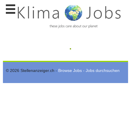
Stellen
finden
Stellen
inserieren
Personalberatungen
.
Personalberatungen
Tipp's
WERBUNG
© 2026 Stellenanzeiger.ch -
Browse Jobs - Jobs durchsuchen
publizieren
JOB-
App's
Lehrstellen
finden
Lehrstellen
gratis
inserieren